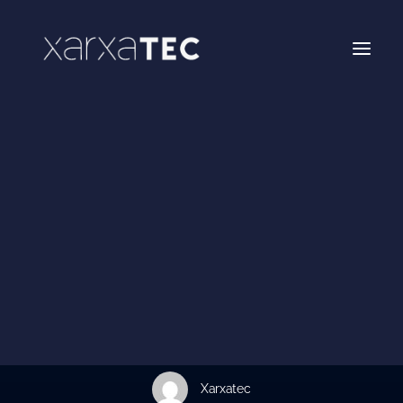
Networking
Formación
Enxarxatec
Hackathon FACSA Castellón
In
Xarxatec
Hackathon Infantil Castellón
•
26 de septiembre de 2023
•
4
Minutes
XarxaTec Activa
Nota de prensa -
Asambleas
XarxaTec
Área socios
Xarxatec