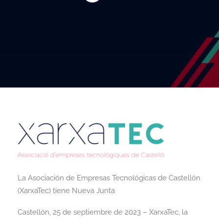
La Asociación de Empresas Tecnológicas de Castellón
(XarxaTec) tiene Nueva Junta
Castellón, 25 de septiembre de 2023 – XarxaTec, la