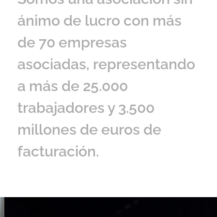
ánimo de lucro con más
de 70 empresas
asociadas, representando
a más de 25.000
trabajadores y 3.500
millones de euros de
facturación.