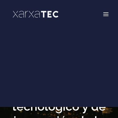
Networking
Formación
Enxarxatec
Hackathon FACSA Castellón
Hackathon Infantil Castellón
XarxaTec Activa
Implícate en el
tejido
Área socios
tecnológico y de