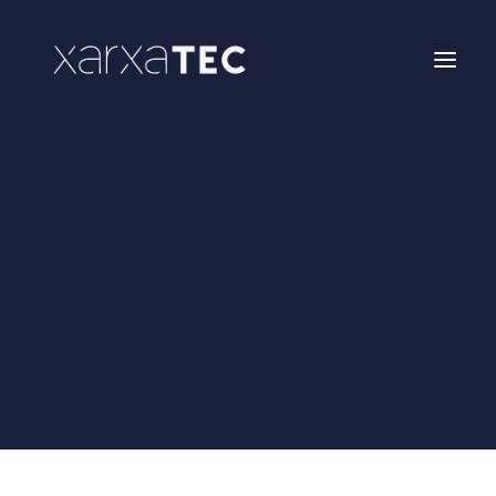
Networking
Formación
Enxarxatec
Hackathon FACSA Castellón
Hackathon Infantil Castellón
XarxaTec Activa
Conecta y aprende a
través de eventos de
todo tipo
Área socios