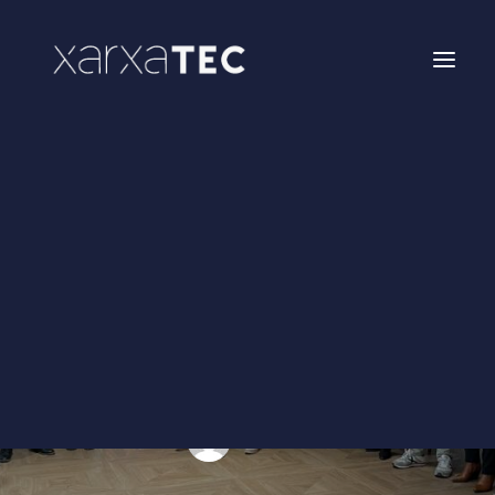
Networking
Formación
Enxarxatec
Hackathon FACSA Castellón
Hackathon Infantil Castellón
XarxaTec Activa
In
Xarxatec
•
9 de marzo de 2023
•
6 Minutes
Newsletter marzo
2023
Área socios
Xarxatec