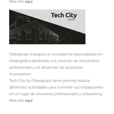
Más info
aquí.
Orbelgrupo inaugura un ecosistema especializado en
intralogística destinado a la creación de encuentros
profesionales y el desarrollo de proyectos
innovadores.
Tech City by Orbelgrupo tiene previsto realizar
diferentes actividades para convertir sus instalaciones
en un lugar de reuniones profesionales y networking.
Más info
aquí.